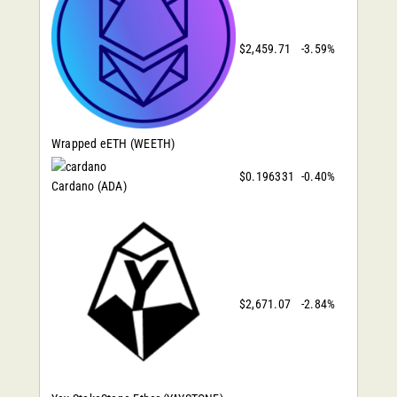
$2,459.71
-3.59%
Wrapped eETH
(WEETH)
$0.196331
-0.40%
Cardano
(ADA)
$2,671.07
-2.84%