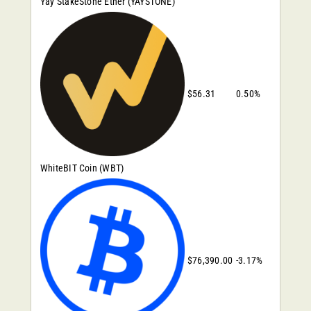
Yay StakeStone Ether
(YAYSTONE)
$56.31
0.50%
WhiteBIT Coin
(WBT)
$76,390.00
-3.17%