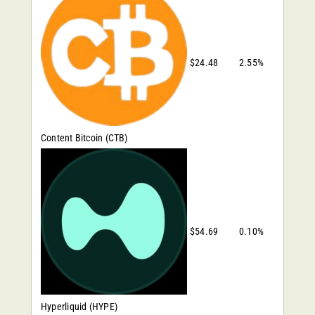
$24.48
2.55%
Content Bitcoin
(CTB)
$54.69
0.10%
Hyperliquid
(HYPE)