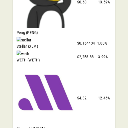
$0.60
-13.59%
Peng
(PENG)
$0.164434
1.00%
Stellar
(XLM)
$2,258.88
-3.99%
WETH
(WETH)
$4.32
-12.46%