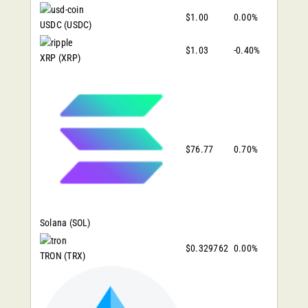
$1.00
0.00%
USDC
(USDC)
$1.03
-0.40%
XRP
(XRP)
$76.77
0.70%
Solana
(SOL)
$0.329762
0.00%
TRON
(TRX)