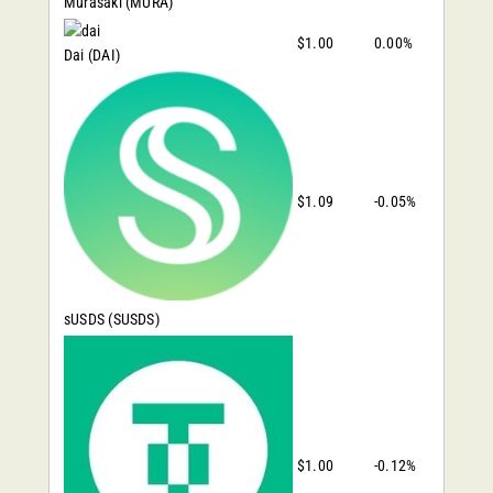
Murasaki
(MURA)
$1.00
0.00%
Dai
(DAI)
$1.09
-0.05%
sUSDS
(SUSDS)
$1.00
-0.12%