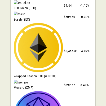
$9.64
-1.10%
LEO Token
(LEO)
$509.50
-0.30%
Zcash
(ZEC)
$2,455.89
-4.07%
Wrapped Beacon ETH
(WBETH)
$392.67
3.40%
Monero
(XMR)