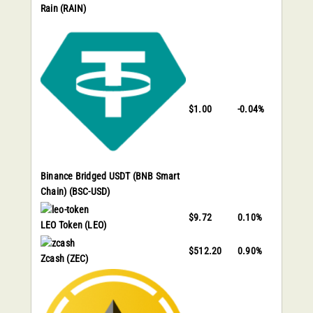
Rain
(RAIN)
$1.00
-0.04%
Binance Bridged USDT (BNB Smart
Chain)
(BSC-USD)
$9.72
0.10%
LEO Token
(LEO)
$512.20
0.90%
Zcash
(ZEC)