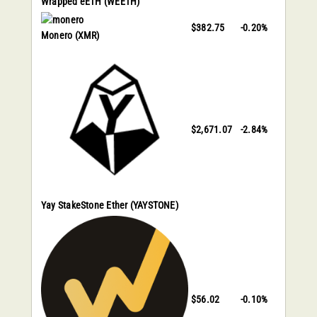
Wrapped eETH
(WEETH)
$382.75
-0.20%
Monero
(XMR)
$2,671.07
-2.84%
Yay StakeStone Ether
(YAYSTONE)
$56.02
-0.10%