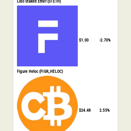
Lido Staked Ether
(STETH)
$1.00
-2.70%
Figure Heloc
(FIGR_HELOC)
$24.48
2.55%