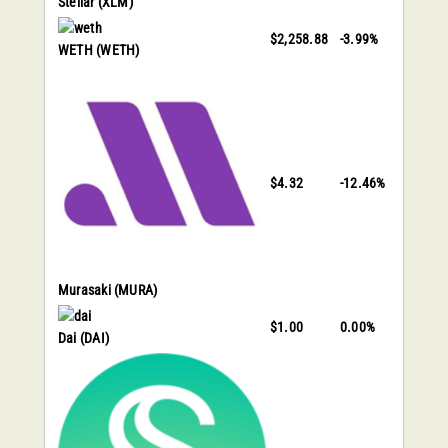
Stellar
(XLM)
$2,258.88
-3.99%
WETH
(WETH)
$4.32
-12.46%
Murasaki
(MURA)
$1.00
0.00%
Dai
(DAI)