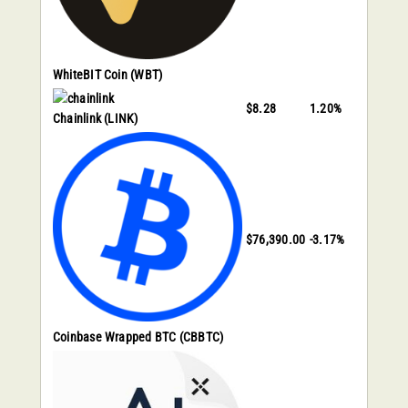
WhiteBIT Coin
(WBT)
$8.28
1.20%
Chainlink
(LINK)
$76,390.00
-3.17%
Coinbase Wrapped BTC
(CBBTC)