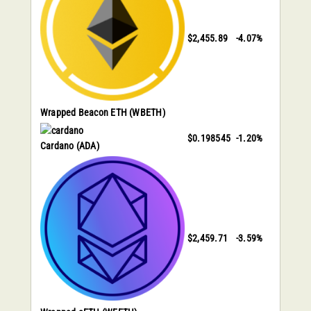
$2,455.89
-4.07%
Wrapped Beacon ETH
(WBETH)
$0.198545
-1.20%
Cardano
(ADA)
$2,459.71
-3.59%