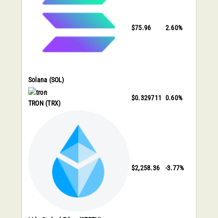
$75.96
2.60%
Solana
(SOL)
$0.329711
0.60%
TRON
(TRX)
$2,258.36
-3.77%