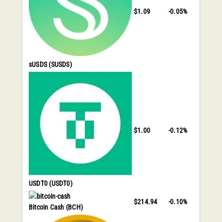
$1.09
-0.05%
sUSDS
(SUSDS)
$1.00
-0.12%
USDT0
(USDT0)
$214.94
-0.10%
Bitcoin Cash
(BCH)