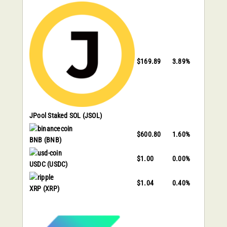
$169.89
3.89%
JPool Staked SOL
(JSOL)
$600.80
1.60%
BNB
(BNB)
$1.00
0.00%
USDC
(USDC)
$1.04
0.40%
XRP
(XRP)