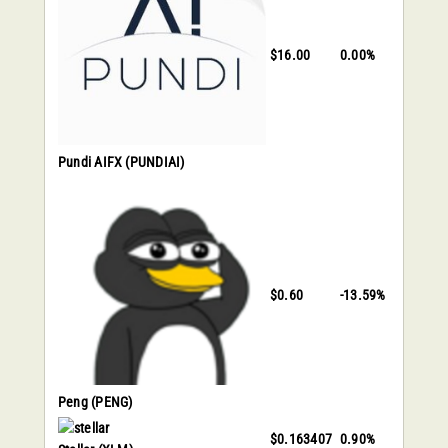
$16.00
0.00%
Pundi AIFX
(PUNDIAI)
$0.60
-13.59%
Peng
(PENG)
$0.163407
0.90%