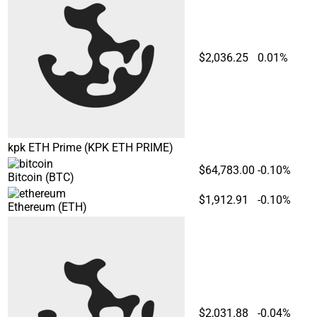
$2,036.25
0.01%
kpk ETH Prime
(KPK ETH PRIME)
$64,783.00
-0.10%
Bitcoin
(BTC)
$1,912.91
-0.10%
Ethereum
(ETH)
$2,031.88
-0.04%