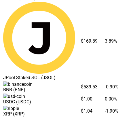
$169.89
3.89%
JPool Staked SOL
(JSOL)
$589.53
-0.90%
BNB
(BNB)
$1.00
0.00%
USDC
(USDC)
$1.04
-1.90%
XRP
(XRP)