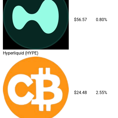
$56.57
0.80%
Hyperliquid
(HYPE)
$24.48
2.55%