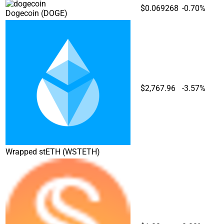
$0.069268
-0.70%
Dogecoin
(DOGE)
$2,767.96
-3.57%
Wrapped stETH
(WSTETH)