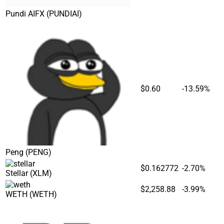
Pundi AIFX
(PUNDIAI)
$0.60
-13.59%
Peng
(PENG)
$0.162772
-2.70%
Stellar
(XLM)
$2,258.88
-3.99%
WETH
(WETH)