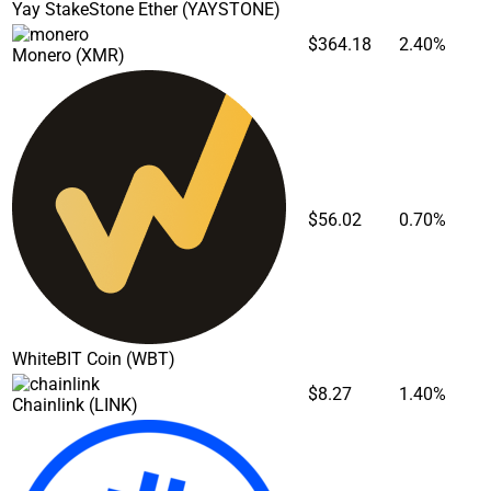
Yay StakeStone Ether
(YAYSTONE)
$364.18
2.40%
Monero
(XMR)
$56.02
0.70%
WhiteBIT Coin
(WBT)
$8.27
1.40%
Chainlink
(LINK)