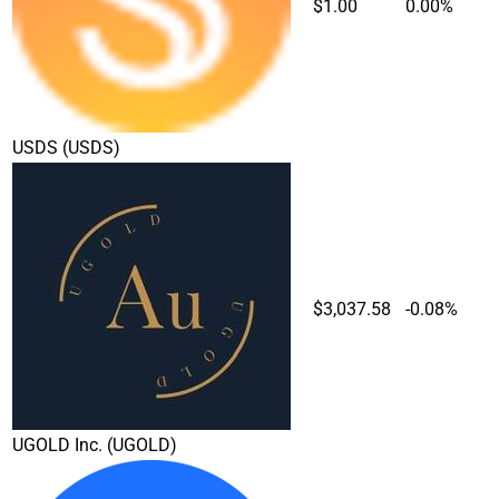
$1.00
0.00%
USDS
(USDS)
$3,037.58
-0.08%
UGOLD Inc.
(UGOLD)