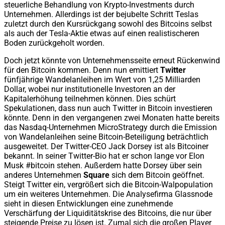
steuerliche Behandlung von Krypto-Investments durch
Unternehmen. Allerdings ist der bejubelte Schritt Teslas
zuletzt durch den Kursrückgang sowohl des Bitcoins selbst
als auch der Tesla-Aktie etwas auf einen realistischeren
Boden zurückgeholt worden.
Doch jetzt könnte von Unternehmensseite erneut Rückenwind
für den Bitcoin kommen. Denn nun emittiert
Twitter
fünfjährige Wandelanleihen im Wert von 1,25 Milliarden
Dollar, wobei nur institutionelle Investoren an der
Kapitalerhöhung teilnehmen können. Dies schürt
Spekulationen, dass nun auch Twitter in Bitcoin investieren
könnte. Denn in den vergangenen zwei Monaten hatte bereits
das Nasdaq-Unternehmen MicroStrategy durch die Emission
von Wandelanleihen seine Bitcoin-Beteiligung beträchtlich
ausgeweitet. Der Twitter-CEO Jack Dorsey ist als Bitcoiner
bekannt. In seiner Twitter-Bio hat er schon lange vor Elon
Musk #bitcoin stehen. Außerdem hatte Dorsey über sein
anderes Unternehmen
Square
sich dem Bitcoin geöffnet.
Steigt Twitter ein, vergrößert sich die Bitcoin-Walpopulation
um ein weiteres Unternehmen. Die Analysefirma Glassnode
sieht in diesen Entwicklungen eine zunehmende
Verschärfung der Liquiditätskrise des Bitcoins, die nur über
steigende Preise zu lösen ist. Zumal sich die großen Player