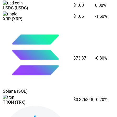
$1.00
0.00%
USDC
(USDC)
$1.05
-1.50%
XRP
(XRP)
$73.37
-0.80%
Solana
(SOL)
$0.326848
-0.20%
TRON
(TRX)