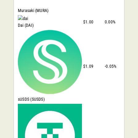
Murasaki
(MURA)
$1.00
0.00%
Dai
(DAI)
$1.09
-0.05%
sUSDS
(SUSDS)