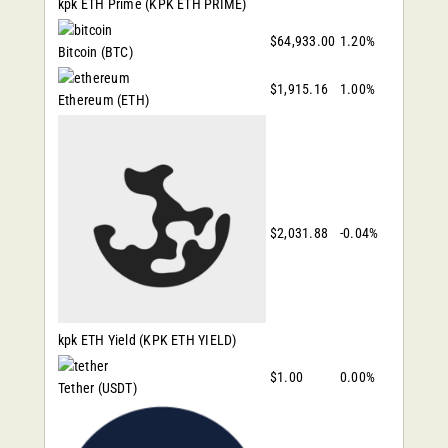
kpk ETH Prime
(KPK ETH PRIME)
$64,933.00
1.20%
Bitcoin
(BTC)
$1,915.16
1.00%
Ethereum
(ETH)
$2,031.88
-0.04%
kpk ETH Yield
(KPK ETH YIELD)
$1.00
0.00%
Tether
(USDT)