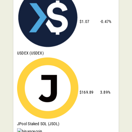
$1.07
-0.47%
USDEX
(USDEX)
$169.89
3.89%
JPool Staked SOL
(JSOL)