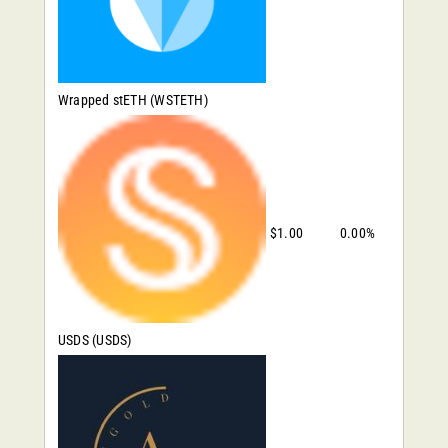
Wrapped stETH
(WSTETH)
$1.00
0.00%
USDS
(USDS)