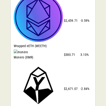
$2,459.71
-3.59%
Wrapped eETH
(WEETH)
$380.71
3.10%
Monero
(XMR)
$2,671.07
-2.84%