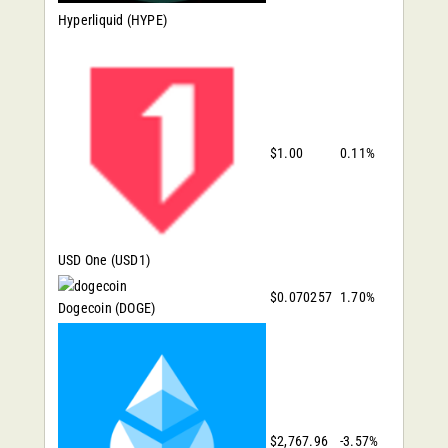
Hyperliquid
(HYPE)
$1.00
0.11%
USD One
(USD1)
$0.070257
1.70%
Dogecoin
(DOGE)
$2,767.96
-3.57%