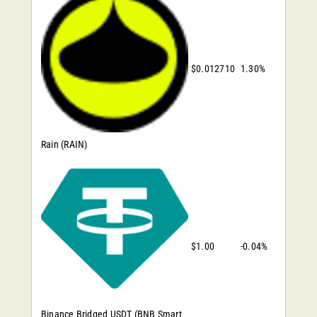
$0.012710
1.30%
Rain
(RAIN)
$1.00
-0.04%
Binance Bridged USDT (BNB Smart