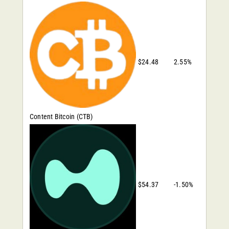
$24.48
2.55%
Content Bitcoin
(CTB)
$54.37
-1.50%