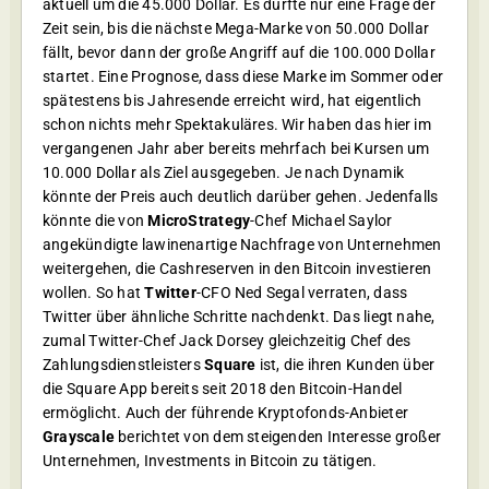
aktuell um die 45.000 Dollar. Es dürfte nur eine Frage der
Zeit sein, bis die nächste Mega-Marke von 50.000 Dollar
fällt, bevor dann der große Angriff auf die 100.000 Dollar
startet. Eine Prognose, dass diese Marke im Sommer oder
spätestens bis Jahresende erreicht wird, hat eigentlich
schon nichts mehr Spektakuläres. Wir haben das hier im
vergangenen Jahr aber bereits mehrfach bei Kursen um
10.000 Dollar als Ziel ausgegeben. Je nach Dynamik
könnte der Preis auch deutlich darüber gehen. Jedenfalls
könnte die von
MicroStrategy
-Chef Michael Saylor
angekündigte lawinenartige Nachfrage von Unternehmen
weitergehen, die Cashreserven in den Bitcoin investieren
wollen. So hat
Twitter
-CFO Ned Segal verraten, dass
Twitter über ähnliche Schritte nachdenkt. Das liegt nahe,
zumal Twitter-Chef Jack Dorsey gleichzeitig Chef des
Zahlungsdienstleisters
Square
ist, die ihren Kunden über
die Square App bereits seit 2018 den Bitcoin-Handel
ermöglicht. Auch der führende Kryptofonds-Anbieter
Grayscale
berichtet von dem steigenden Interesse großer
Unternehmen, Investments in Bitcoin zu tätigen.