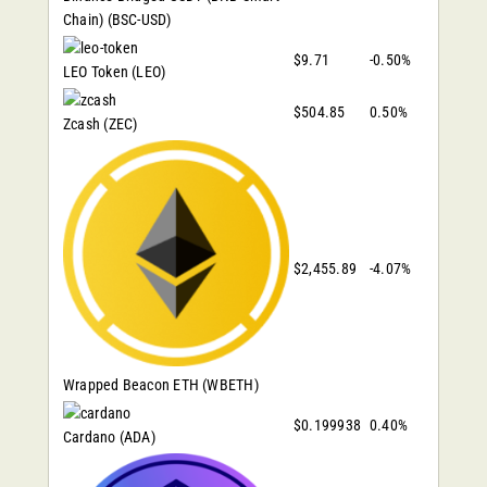
Chain)
(BSC-USD)
$9.71
-0.50%
LEO Token
(LEO)
$504.85
0.50%
Zcash
(ZEC)
$2,455.89
-4.07%
Wrapped Beacon ETH
(WBETH)
$0.199938
0.40%
Cardano
(ADA)