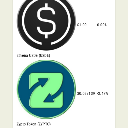
$1.00
0.00%
Ethena USDe
(USDE)
$0.037139
-3.47%
Zypto Token
(ZYPTO)