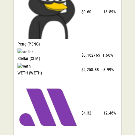
$0.60
-13.59%
Peng
(PENG)
$0.162765
1.60%
Stellar
(XLM)
$2,258.88
-3.99%
WETH
(WETH)
$4.32
-12.46%