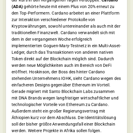
der Kurs in den vergangenen Tagen verdoppelt.
Cardano
(ADA)
gehörte heute mit einem Plus von 20% erneut zu
den Top-Performern. Cardano arbeitet an einer Plattform
zur Interaktion verschiedener Protokolle von
Kryptowährungen, sowohl untereinander als auch mit der
traditionellen Finanzwelt. Cardano verwandelt sich mit
dem in der vergangenen Woche erfolgreich
implementierten Goguen-Mary-Testnetz in ein Multi-Asset-
Ledger, durch das Transaktionen von anderen nativen
Token direkt auf der Blockchain möglich sind. Dadurch
werden neue Möglichkeiten auch im Bereich von DeFi
eröffnet. Hoskinson, der Boss des hinter Cardano
stehenden Unternehmens IOHK, sieht Cardano wegen des
einfacheren Designs gegenüber Ethereum im Vorteil.
Gerade migriert mit Santo Blockchain Labs zusammen
mit DNA Brands wegen langfristiger wirtschaftlicher und
technologischer Vorteile von Ethereum zu Cardano.
Außerdem steht ein großer Regierungsvertrag mit
Äthiopien kurz vor dem Abschluss. Die Identitätslösung
soll der bisher größte Anwendungsfall einer Blockchain
werden. Weitere Projekte in Afrika sollen folgen.