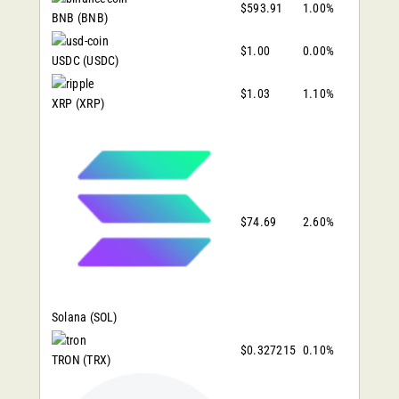
$593.91
1.00%
BNB
(BNB)
$1.00
0.00%
USDC
(USDC)
$1.03
1.10%
XRP
(XRP)
$74.69
2.60%
Solana
(SOL)
$0.327215
0.10%
TRON
(TRX)