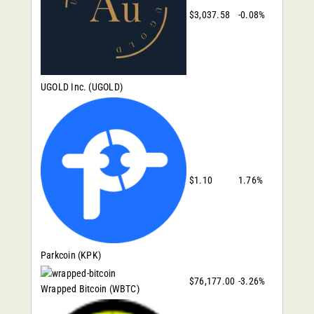
$3,037.58
-0.08%
UGOLD Inc.
(UGOLD)
$1.10
1.76%
Parkcoin
(KPK)
$76,177.00
-3.26%
Wrapped Bitcoin
(WBTC)