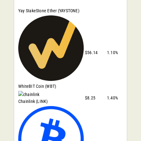
Yay StakeStone Ether
(YAYSTONE)
$56.14
1.10%
WhiteBIT Coin
(WBT)
$8.25
1.40%
Chainlink
(LINK)