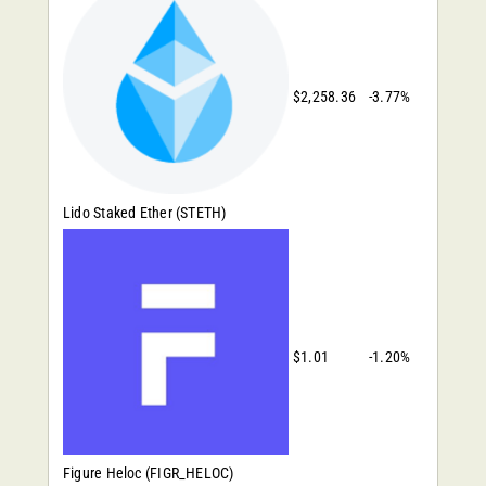
$2,258.36
-3.77%
Lido Staked Ether
(STETH)
$1.01
-1.20%
Figure Heloc
(FIGR_HELOC)